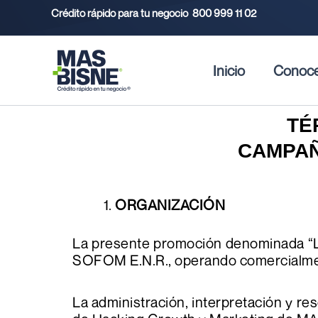
Ir
Crédito rápido para tu negocio
800 999 11 02
al
contenido
Inicio
Conoc
TÉ
CAMPAÑ
ORGANIZACIÓN
La presente promoción denominada “
SOFOM E.N.R., operando comercialme
La administración, interpretación y re