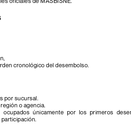
ales oficiales de MASBISNE.
S
n,
orden cronológico del desembolso.
s por sucursal.
región o agencia.
án ocupados únicamente por los primeros dese
participación.