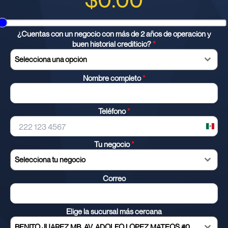
¿Cuentas con un negocio con más de 2 años de operación y
buen historial crediticio?
*
Selecciona una opción
Nombre completo
*
Teléfono
*
Mexic
+52
Tu negocio
*
Selecciona tu negocio
Correo
Elige la sucursal más cercana
BENITO JUAREZ MB, AV. ADOLFO LOPEZ MATEOS #0, COL. METROPOLITANA 57730, NEZAHUALCOYOTL, MEXICO