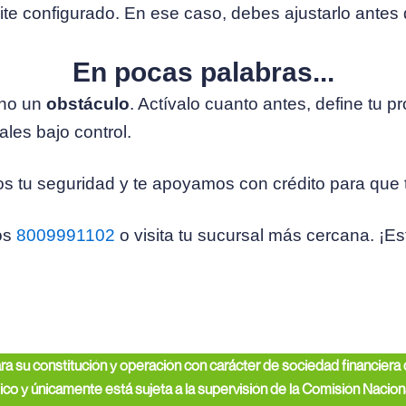
mite configurado. En ese caso, debes ajustarlo antes
En pocas palabras...
no un
obstáculo
. Actívalo cuanto antes, define tu pr
les bajo control.
 tu seguridad y te apoyamos con crédito para que 
os
8009991102
o visita tu sucursal más cercana. ¡E
 constitución y operación con carácter de sociedad financiera de 
ico y únicamente está sujeta a la supervisión de la Comisión Naciona