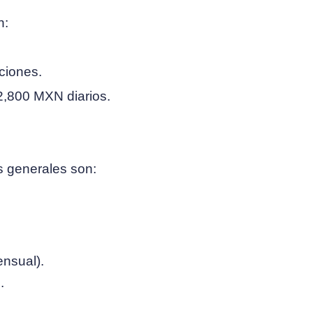
n:
ciones.
12,800 MXN diarios.
s generales son:
ensual).
.