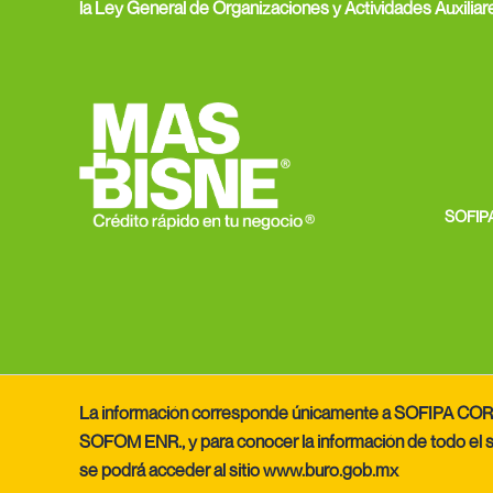
la Ley General de Organizaciones y Actividades Auxiliar
o
r
e
r
k
a
m
SOFIPA
La información corresponde únicamente a SOFIPA COR
SOFOM ENR., y para conocer la información de todo el s
se podrá acceder al sitio
www.buro.gob.mx