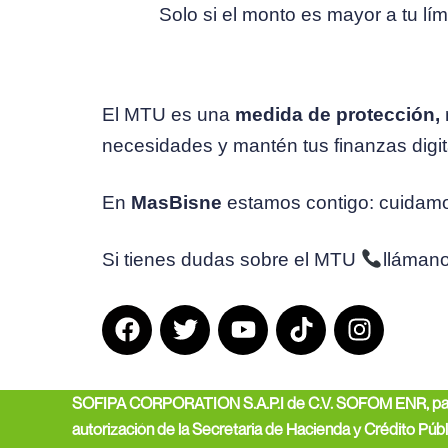
Solo si el monto es mayor a tu lí
El MTU es una
medida de protección,
necesidades y mantén tus finanzas digita
En
MasBisne
estamos contigo: cuidamos
Si tienes dudas sobre el MTU
lláman
F
T
Y
T
I
a
w
o
i
n
c
i
u
k
s
e
t
t
t
t
SOFIPA CORPORATION S.A.P.I de C.V. SOFOM ENR, para su
b
t
u
o
a
autorización de la Secretaria de Hacienda y Crédito Públ
o
e
b
k
g