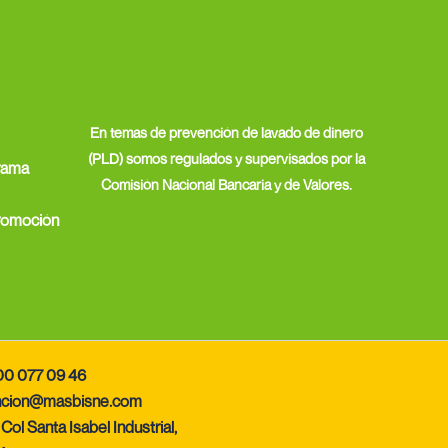
En temas de prevención de lavado de dinero
(PLD) somos regulados y supervisados por la
rama
Comisión Nacional Bancaria y de Valores.
promoción
00 077 09 46
tencion@masbisne.com
Col Santa Isabel Industrial,