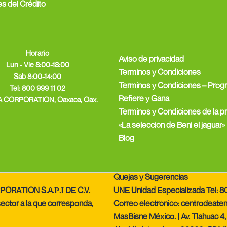
es del Crédito
Horario
Aviso de privacidad
Lun - Vie 8:00-18:00
Terminos y Condiciones
Sab 8:00-14:00
Terminos y Condiciones – Prog
Tel:
800 999 11 02
Refiere y Gana
 CORPORATION, Oaxaca, Oax.
Terminos y Condiciones de la 
«La selección de Beni el jaguar»
Blog
Quejas y Sugerencias
PORATION S.A.Ρ.Ι DE C.V.
UNE Unidad Especializada Tel: 8
ector a la que corresponda,
Correo electrónico: centrodea
MasBisne México. | Av. Tlahuac 4, 