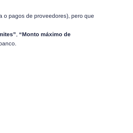
ura o pagos de proveedores), pero que
mites”
,
“Monto máximo de
 banco.