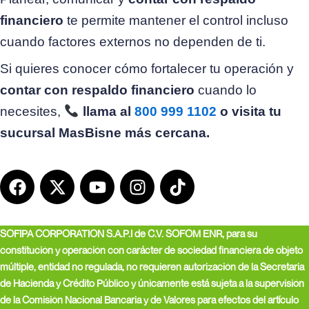
financiero
te permite mantener el control incluso
cuando factores externos no dependen de ti.
Si quieres conocer cómo fortalecer tu operación y
contar con respaldo financiero
cuando lo
necesites,
llama al
800 999 1102
o visita tu
sucursal MasBisne más cercana.
F
X
Y
I
T
a
-
o
n
i
c
t
u
s
k
e
w
t
t
t
SOFIPA CORPORATION S.A.P.I de C.V. SOFOM ENR, para su
b
i
u
a
o
constitución y operación con carácter de sociedad financiera de objeto
o
t
b
g
k
múltiple, entidad no regulada, no requieren autorización de la Secretaria
o
t
e
r
de Hacienda y Crédito Público y únicamente está sujeta a la supervisión
k
e
a
de la Comisión Nacional Bancaria y de Valores para efectos del artículo