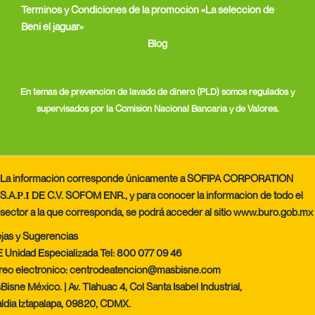
Terminos y Condiciones de la promoción «La selección de
Beni el jaguar»
Blog
En temas de prevención de lavado de dinero (PLD) somos regulados y
supervisados por la Comisión Nacional Bancaria y de Valores.
La información corresponde únicamente a SOFIPA CORPORATION
S.A.Ρ.Ι DE C.V. SOFOM ENR., y para conocer la información de todo el
sector a la que corresponda, se podrá acceder al sitio
www.buro.gob.mx
jas y Sugerencias
 Unidad Especializada Tel: 800 077 09 46
reo electrónico: centrodeatencion@masbisne.com
isne México. | Av. Tlahuac 4, Col Santa Isabel Industrial,
aldia Iztapalapa, 09820, CDMX.