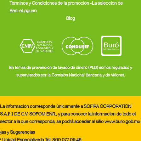
Terminos y Condiciones de la promoción «La selección de
Beni el jaguar»
Blog
En temas de prevención de lavado de dinero (PLD) somos regulados y
supervisados por la Comisión Nacional Bancaria y de Valores.
La información corresponde únicamente a SOFIPA CORPORATION
S.A.Ρ.Ι DE C.V. SOFOM ENR., y para conocer la información de todo el
sector a la que corresponda, se podrá acceder al sitio
www.buro.gob.mx
jas y Sugerencias
 Unidad Especializada Tel: 800 077 09 46