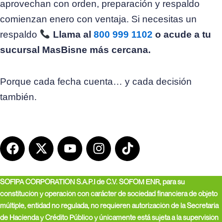
aprovechan con orden, preparación y respaldo
comienzan enero con ventaja. Si necesitas un
respaldo
Llama al
800 999 1102
o acude a tu
sucursal MasBisne más cercana.
Porque cada fecha cuenta… y cada decisión
también.
F
X
Y
I
T
a
-
o
n
i
c
t
u
s
k
e
w
t
t
t
SOFIPA CORPORATION S.A.P.I de C.V. SOFOM ENR, para su
b
i
u
a
o
constitución y operación con carácter de sociedad financiera de objeto
o
t
b
g
k
múltiple, entidad no regulada, no requieren autorización de la Secretaria
o
t
e
r
de Hacienda y Crédito Público y únicamente está sujeta a la supervisión